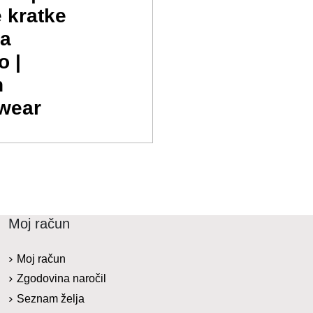
 kratke
za
o |
n
wear
Moj račun
Moj račun
Zgodovina naročil
Seznam želja