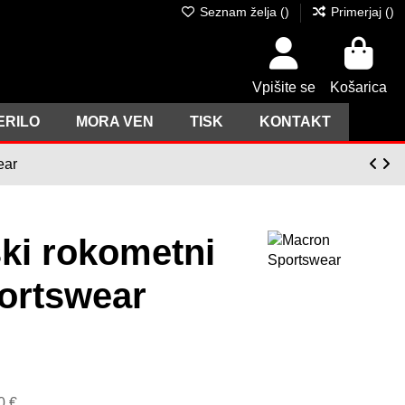
Seznam želja (
)
Primerjaj (
)
Vpišite se
Košarica
ERILO
MORA VEN
TISK
KONTAKT
ear
ski rokometni
ortswear
0 €