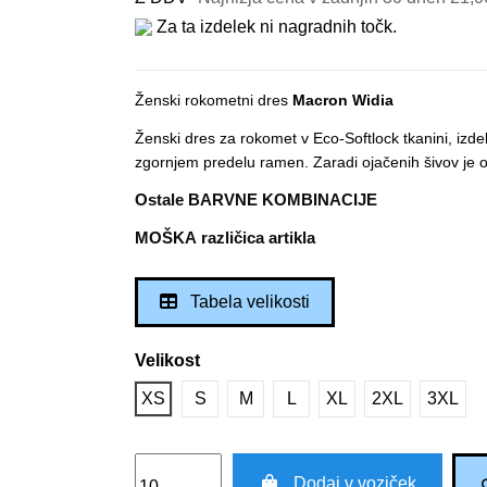
Za ta izdelek ni nagradnih točk.
Ženski rokometni dres
Macron Widia
Ženski dres za rokomet v Eco-Softlock tkanini, iz
zgornjem predelu ramen. Zaradi ojačenih šivov je o
Ostale BARVNE KOMBINACIJE
MOŠKA različica artikla
Tabela velikosti
Velikost
XS
S
M
L
XL
2XL
3XL
Dodaj v voziček