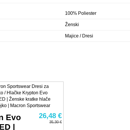
100% Poliester
Ženski
Majice / Dresi
26,48 €
n Evo
35,30 €
ED |