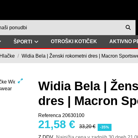
OTROŠKI KOTIČEK
AKTIVNO P
ŠPORTI
 Hlačke
Widia Bela | Ženski rokometni dres | Macron Sportsw
Widia Bela | Žen
dres | Macron Sp
Referenca
20630100
21,58 €
33,20 €
-35%
Z DDV
Najnižja cena v zadnjih 30 dneh
21,0