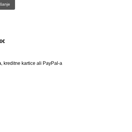
ašanje
50€
 kreditne kartice ali PayPal-a