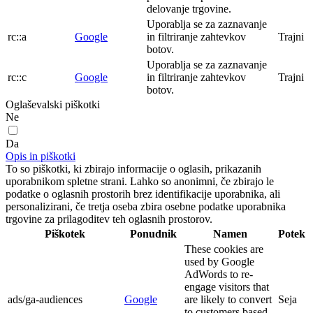
delovanje trgovine.
Uporablja se za zaznavanje
rc::a
Google
in filtriranje zahtevkov
Trajni
botov.
Uporablja se za zaznavanje
rc::c
Google
in filtriranje zahtevkov
Trajni
botov.
Oglaševalski piškotki
Ne
Da
Opis in piškotki
To so piškotki, ki zbirajo informacije o oglasih, prikazanih
uporabnikom spletne strani. Lahko so anonimni, če zbirajo le
podatke o oglasnih prostorih brez identifikacije uporabnika, ali
personalizirani, če tretja oseba zbira osebne podatke uporabnika
trgovine za prilagoditev teh oglasnih prostorov.
Piškotek
Ponudnik
Namen
Potek
These cookies are
used by Google
AdWords to re-
engage visitors that
ads/ga-audiences
Google
are likely to convert
Seja
to customers based