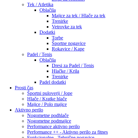
Tek / Atletika
Oblačila
Majice za tek / Hlače za tek
Trenirke
Vetrovke za tek
Dodatki
Torbe
Športne nogavice
Rokavice / Kape
Padel / Tenis
Oblačila
Dresi za Padel / Tenis
Hlačke / Krila
Trenirke
Padel dodatki
Prosti čas
Športni puloverji / Jope
Hlače / Kratke hlače
Majice / Polo majice
Aktivno perilo
Nogometne podhlače
Nogometne podmajice
Performance aktivno perilo
Performance ++ - Aktivno perilo za fitnes
Funkcionalne - Tehnične nogavice