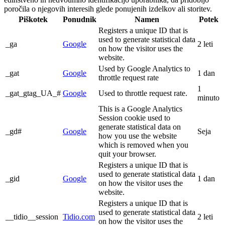
poročila o njegovih interesih glede ponujenih izdelkov ali storitev.
Piškotek
Ponudnik
Namen
Potek
Registers a unique ID that is
used to generate statistical data
_ga
Google
2 leti
on how the visitor uses the
website.
Used by Google Analytics to
_gat
Google
1 dan
throttle request rate
1
_gat_gtag_UA_#
Google
Used to throttle request rate.
minuto
This is a Google Analytics
Session cookie used to
generate statistical data on
_gd#
Google
Seja
how you use the website
which is removed when you
quit your browser.
Registers a unique ID that is
used to generate statistical data
_gid
Google
1 dan
on how the visitor uses the
website.
Registers a unique ID that is
used to generate statistical data
__tidio__session
Tidio.com
2 leti
on how the visitor uses the