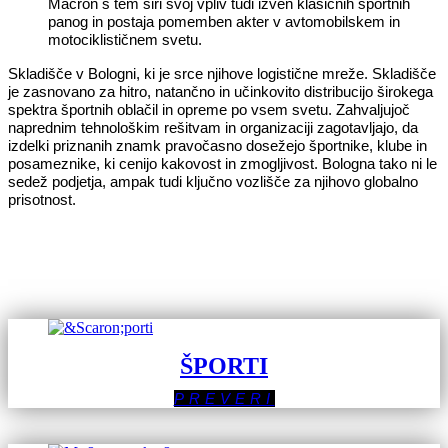
Macron s tem širi svoj vpliv tudi izven klasičnih športnih
panog in postaja pomemben akter v avtomobilskem in
motociklističnem svetu.
Skladišče v Bologni, ki je srce njihove logistične mreže. Skladišče
je zasnovano za hitro, natančno in učinkovito distribucijo širokega
spektra športnih oblačil in opreme po vsem svetu. Zahvaljujoč
naprednim tehnološkim rešitvam in organizaciji zagotavljajo, da
izdelki priznanih znamk pravočasno dosežejo športnike, klube in
posameznike, ki cenijo kakovost in zmogljivost. Bologna tako ni le
sedež podjetja, ampak tudi ključno vozlišče za njihovo globalno
prisotnost.
ŠPORTI
PREVERI