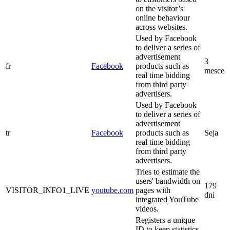
on the visitor’s
online behaviour
across websites.
Used by Facebook
to deliver a series of
advertisement
3
fr
Facebook
products such as
mesce
real time bidding
from third party
advertisers.
Used by Facebook
to deliver a series of
advertisement
tr
Facebook
products such as
Seja
real time bidding
from third party
advertisers.
Tries to estimate the
users' bandwidth on
179
VISITOR_INFO1_LIVE
youtube.com
pages with
dni
integrated YouTube
videos.
Registers a unique
ID to keep statistics