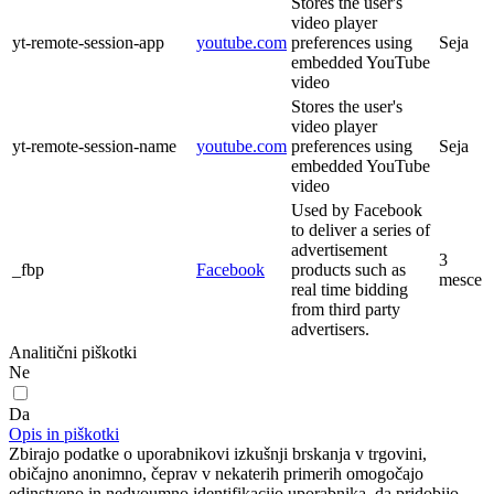
Stores the user's
video player
yt-remote-session-app
youtube.com
preferences using
Seja
embedded YouTube
video
Stores the user's
video player
yt-remote-session-name
youtube.com
preferences using
Seja
embedded YouTube
video
Used by Facebook
to deliver a series of
advertisement
3
_fbp
Facebook
products such as
mesce
real time bidding
from third party
advertisers.
Analitični piškotki
Ne
Da
Opis in piškotki
Zbirajo podatke o uporabnikovi izkušnji brskanja v trgovini,
običajno anonimno, čeprav v nekaterih primerih omogočajo
edinstveno in nedvoumno identifikacijo uporabnika, da pridobijo