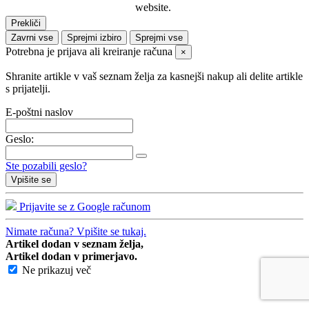
website.
Prekliči
Zavrni vse
Sprejmi izbiro
Sprejmi vse
Potrebna je prijava ali kreiranje računa
×
Shranite artikle v vaš seznam želja za kasnejši nakup ali delite artikle
s prijatelji.
E-poštni naslov
Geslo:
Ste pozabili geslo?
Vpišite se
Prijavite se z Google računom
Nimate računa? Vpišite se tukaj.
Artikel dodan v seznam želja,
Artikel dodan v primerjavo.
Ne prikazuj več