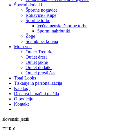
Športni dodatki
Športne nogavice
Rokavice / Kape
Športne torbe
Večnamenske športne torbe
Športni nahrbtniki
Žoge
Ščitniki za kolena
Mora ven
Outlet Trenirke
Outlet dresi
Outlet jakne
Outlet dodatki
Outlet prosti čas
Total Looks
Tiskanje in personalizacija
Katalogi
Dostava in načini plačila
O podjetju
Kontakt
slovenski jezik
EUR €