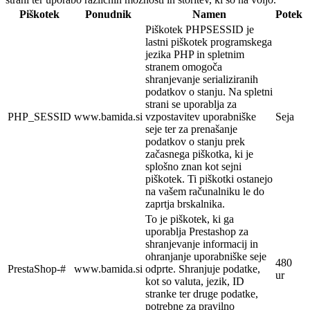
Piškotek
Ponudnik
Namen
Potek
Piškotek PHPSESSID je
lastni piškotek programskega
jezika PHP in spletnim
stranem omogoča
shranjevanje serializiranih
podatkov o stanju. Na spletni
strani se uporablja za
PHP_SESSID
www.bamida.si
vzpostavitev uporabniške
Seja
seje ter za prenašanje
podatkov o stanju prek
začasnega piškotka, ki je
splošno znan kot sejni
piškotek. Ti piškotki ostanejo
na vašem računalniku le do
zaprtja brskalnika.
To je piškotek, ki ga
uporablja Prestashop za
shranjevanje informacij in
ohranjanje uporabniške seje
480
PrestaShop-#
www.bamida.si
odprte. Shranjuje podatke,
ur
kot so valuta, jezik, ID
stranke ter druge podatke,
potrebne za pravilno