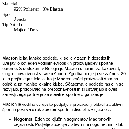
Material
92% Poliester - 8% Elastan
Spol
Ženski
Tip Artikla
Majice / Dresi
Macron
je italijansko podjetje, ki se je v zadnjih desetletjih
uveljavilo kot eden vodilnih evropskih proizvajalcev športne
opreme. S sedežem v Bologni je Macron sinonim za kakovost,
slog in inovativnost v svetu športa. Zgodba podjetja se začne v 80.
letih prejšnjega stoletja, ko je Macron začel proizvajati športna
oblačila za manjše lokalne klube. Sčasoma je podjetje raslo in se
razvijalo, pridobivalo na prepoznavnosti in si ustvarjalo sloves
zanesljivega partnerja za številne športne organizacije.
Macron je
vodilno evropsko podjetje v proizvodnji oblačil za aktivni
pokriva širok spekter športnih disciplin, vključno z:
šport in
Nogomet:
Eden od ključnih segmentov Macronovih
dejavnosti. Podjetje sodeluje z številnimi nogometnimi klubi