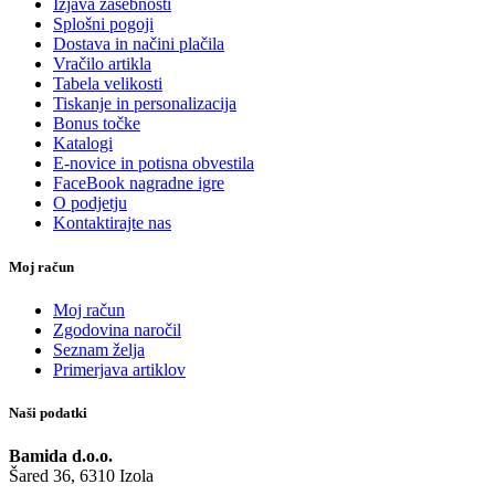
Izjava zasebnosti
Splošni pogoji
Dostava in načini plačila
Vračilo artikla
Tabela velikosti
Tiskanje in personalizacija
Bonus točke
Katalogi
E-novice in potisna obvestila
FaceBook nagradne igre
O podjetju
Kontaktirajte nas
Moj račun
Moj račun
Zgodovina naročil
Seznam želja
Primerjava artiklov
Naši podatki
Bamida d.o.o.
Šared 36, 6310 Izola