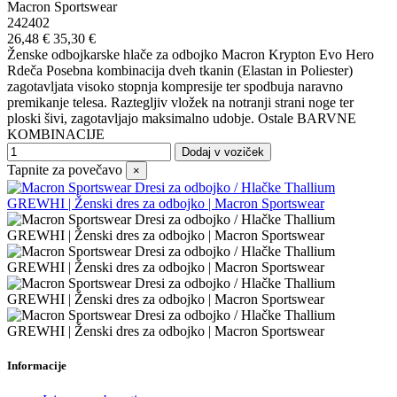
Macron Sportswear
242402
26,48 €
35,30 €
Ženske odbojkarske hlače za odbojko Macron Krypton Evo Hero
Rdeča Posebna kombinacija dveh tkanin (Elastan in Poliester)
zagotavljata visoko stopnja kompresije ter spodbuja naravno
premikanje telesa. Raztegljiv vložek na notranji strani noge ter
ploski šivi, zagotavljajo maksimalno udobje. Ostale BARVNE
KOMBINACIJE
Dodaj v voziček
Tapnite za povečavo
×
Informacije