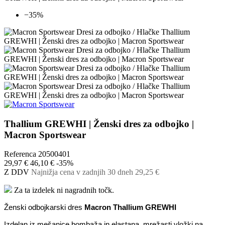
−35%
Thallium GREWHI | Ženski dres za odbojko |
Macron Sportswear
Referenca
20500401
29,97 €
46,10 €
-35%
Z DDV
Najnižja cena v zadnjih 30 dneh
29,25 €
Za ta izdelek ni nagradnih točk.
Ženski odbojkarski dres
Macron Thallium GREWHI
Izdelan iz mešanice bombaža in elastana. mrežasti vložki na