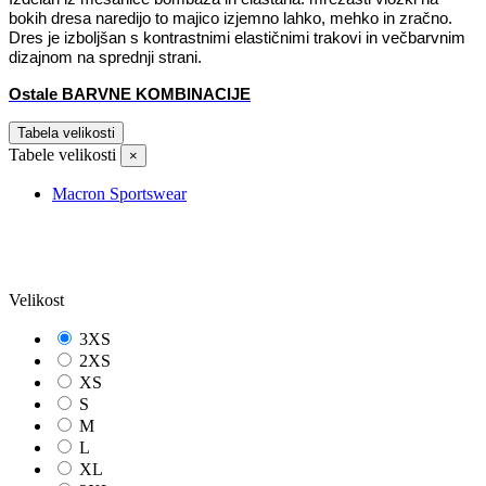
bokih dresa naredijo to majico izjemno lahko, mehko in zračno.
Dres je izboljšan s kontrastnimi elastičnimi trakovi in ​​večbarvnim
dizajnom na sprednji strani.
Ostale BARVNE KOMBINACIJE
Tabela velikosti
Tabele velikosti
×
Macron Sportswear
Velikost
3XS
2XS
XS
S
M
L
XL