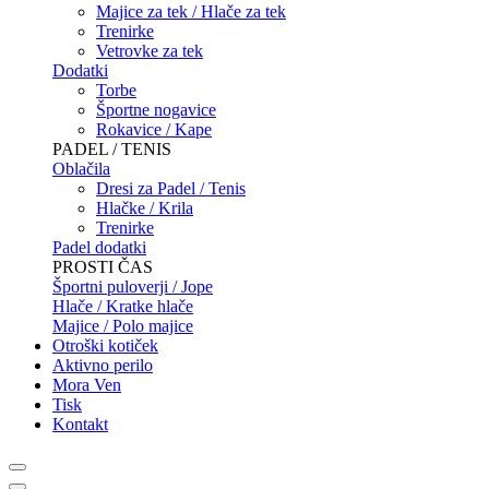
Majice za tek / Hlače za tek
Trenirke
Vetrovke za tek
Dodatki
Torbe
Športne nogavice
Rokavice / Kape
PADEL / TENIS
Oblačila
Dresi za Padel / Tenis
Hlačke / Krila
Trenirke
Padel dodatki
PROSTI ČAS
Športni puloverji / Jope
Hlače / Kratke hlače
Majice / Polo majice
Otroški kotiček
Aktivno perilo
Mora Ven
Tisk
Kontakt