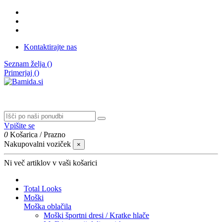
Kontaktirajte nas
Seznam želja (
)
Primerjaj (
)
Vpišite se
0
Košarica
/
Prazno
Nakupovalni voziček
×
Ni več artiklov v vaši košarici
Total Looks
Moški
Moška oblačila
Moški športni dresi / Kratke hlače