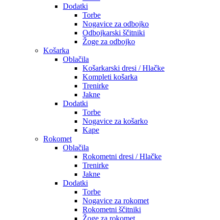
Dodatki
Torbe
Nogavice za odbojko
Odbojkarski ščitniki
Žoge za odbojko
Košarka
Oblačila
Košarkarski dresi / Hlačke
Kompleti košarka
Trenirke
Jakne
Dodatki
Torbe
Nogavice za košarko
Kape
Rokomet
Oblačila
Rokometni dresi / Hlačke
Trenirke
Jakne
Dodatki
Torbe
Nogavice za rokomet
Rokometni ščitniki
Žoge za rokomet