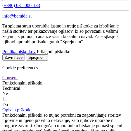
(+386) 031-000-133
info@bamida.si
Ta spletna stran uporablja lastne in tretje piškotke za izboljšanje
naših storitev ter prikazovanje oglasov, ki so povezani z vašimi
željami, s pomočjo analize vaših brskalnih navad. Za soglasje k
njihovi uporabi pritisnite gumb "Sprejmem".
Politika piškotkov
Prilagodi piškotke
Zavrni vse
Sprejmem
Cookie preferences
Consent
Funkcionalni piškotki
Technical
Ne
Da
Opis in piškotki
Funkcionalni piškotki so nujno potrebni za zagotavljanje storitev
trgovine in njeno pravilno delovanje, zato njihove uporabe ni
mogoče zavrniti. Omogočajo uporabniku brskanje po naši spletni
strani ter uporabo različnih možnosti in storitev, ki so na voljo.