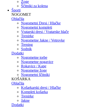
Žoge
Ščitniki za kolena
Športi
NOGOMET
Oblačila
Nogometni Dresi / Hlačke
Nogometni kompleti
Vratarski dresi / Vratarske hlače
Trenirke
Nogometne Jakne / Vetrovke
Trening
Sodnik
Dodatki
Nogometne torbe
Nogometne nogavice
Rokavice / Kape
Nogometne žoge
Nogometni ščitniki
KOŠARKA
Oblačila
Košarkarski dresi / Hlačke
Kompleti košarka
Trenirke
Jakne
Dodatki