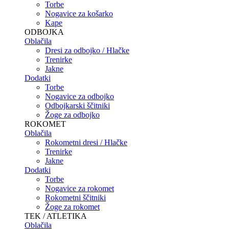
Torbe
Nogavice za košarko
Kape
ODBOJKA
Oblačila
Dresi za odbojko / Hlačke
Trenirke
Jakne
Dodatki
Torbe
Nogavice za odbojko
Odbojkarski ščitniki
Žoge za odbojko
ROKOMET
Oblačila
Rokometni dresi / Hlačke
Trenirke
Jakne
Dodatki
Torbe
Nogavice za rokomet
Rokometni ščitniki
Žoge za rokomet
TEK / ATLETIKA
Oblačila