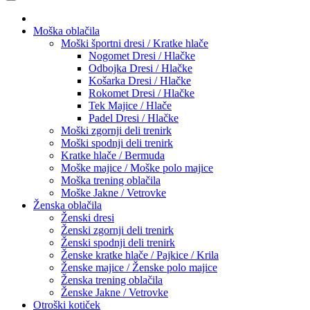
Moška oblačila
Moški športni dresi / Kratke hlače
Nogomet Dresi / Hlačke
Odbojka Dresi / Hlačke
Košarka Dresi / Hlačke
Rokomet Dresi / Hlačke
Tek Majice / Hlače
Padel Dresi / Hlačke
Moški zgornji deli trenirk
Moški spodnji deli trenirk
Kratke hlače / Bermuda
Moške majice / Moške polo majice
Moška trening oblačila
Moške Jakne / Vetrovke
Ženska oblačila
Ženski dresi
Ženski zgornji deli trenirk
Ženski spodnji deli trenirk
Ženske kratke hlače / Pajkice / Krila
Ženske majice / Ženske polo majice
Ženska trening oblačila
Ženske Jakne / Vetrovke
Otroški kotiček