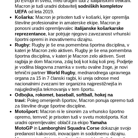
po Evropi in svetu, med drugim tudi z italijanskimi velikani.
Macron je tudi uradni dobavitelj
sodniških kompletov
UEFA
od leta 2019.
Košarka:
Macron je prisoten tudi v košarki, kjer opremlja
številne profesionalne in amaterske ekipe. Macron je
ponosni uradni opremljevalec
italijanske košarkarske
reprezentance
, kar potrjuje njegovo zavezanost vrhunski
športni opremi in inovativnemu dizajnu.
Rugby:
Rugby je še ena pomembna športna disciplina, v
kateri je Macron zelo aktiven. Rugby je še ena pomembna
športna disciplina, v kateri je Macron zelo aktiven. Svet
ragbija je dom Macrona, zdaj bolj kot kdaj koli prej. Podjetje
je vodilna blagovna znamka v svetu ovalne žoge, je novi
tehnični partner
World Rugby
, mednarodnega upravnega
organa za 15 in 7 članski ragbi, ki ureja odnose med
nacionalnimi zvezami ter organizira najprestižnejša in
najuglednejša tekmovanja v tem športu.
Odbojka, rokomet, baseball, softball, hokej na
travi:
Poleg omenjenih športov, Macron ponuja opremo tudi
za številne druge športne discipline.
Motošport:
Macron ni le sinonim za vrhunsko športno
opremo, temveč je prisoten tudi v svetu motošporta. Kot
uradni opremljevalec oblačil za ekipo
Yamaha
MotoGP
in
Lamborghini Squadra Corse
dokazuje svojo
predanost kakovosti, inovacijam in sodobnemu dizajnu.