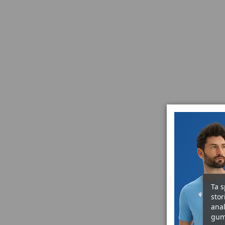
Ta s
stor
anal
gum