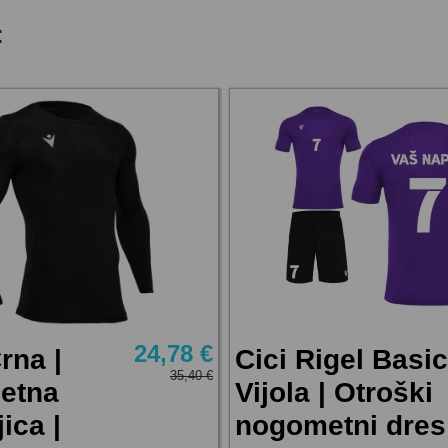
:
24,78 €
rna |
Cici Rigel Basic
35,40 €
etna
Vijola | Otroški
ica |
nogometni dres