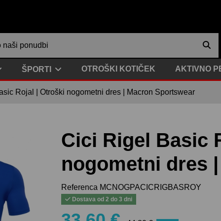
OTROŠKI KOTIČEK
AKTIVNO P
ŠPORTI
asic Rojal | Otroški nogometni dres | Macron Sportswear
Cici Rigel Basic 
nogometni dres 
Referenca
MCNOGPACICRIGBASROY
Dostava od 2 do 3 dni
33,60 €