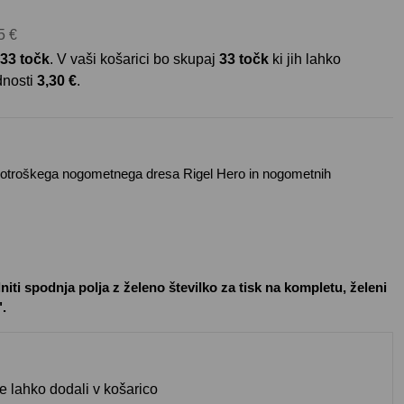
5 €
33
točk
. V vaši košarici bo skupaj
33
točk
ki jih lahko
dnosti
3,30 €
.
iz otroškega nogometnega dresa
Rigel Hero
in nogometnih
niti spodnja polja z želeno številko za tisk na kompletu, želeni
".
te lahko dodali v košarico