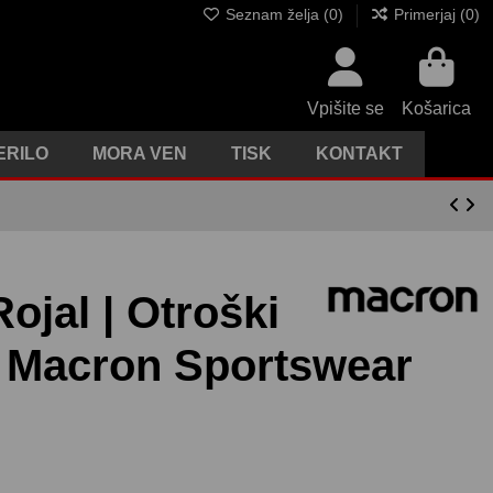
Seznam želja (
0
)
Primerjaj (
0
)
Vpišite se
Košarica
ERILO
MORA VEN
TISK
KONTAKT
Rojal | Otroški
| Macron Sportswear