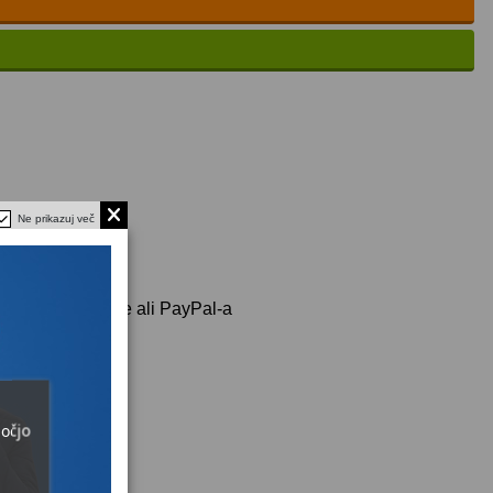
Ne prikazuj več
50€
 kreditne kartice ali PayPal-a
močjo