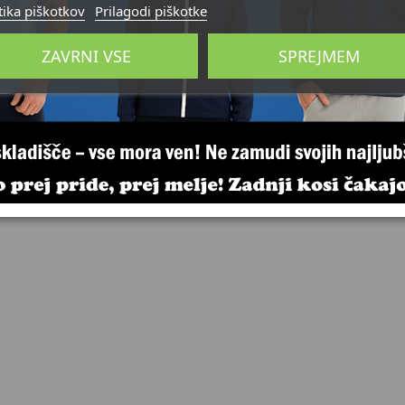
tika piškotkov
Prilagodi piškotke
tswear
Pranje in nega artiklov
ZAVRNI VSE
SPREJMEM