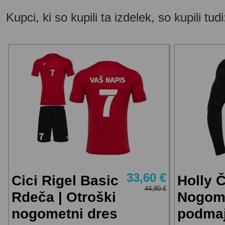
Kupci, ki so kupili ta izdelek, so kupili tudi
33,60 €
Cici Rigel Basic
Holly Č
44,80 €
Rdeča | Otroški
Nogom
nogometni dres
podmaj