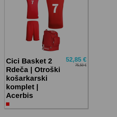
52,85 €
Cici Basket 2
75,50 €
Rdeča | Otroški
košarkarski
komplet |
Acerbis