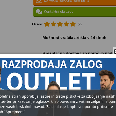
Za večja naročila nam pišite
Kontaktni obrazec
Oceni:
(2)
Možnost vračila artikla v 14 dneh
Brezplačna dostava za naročila nad 
Način plačila
Plačilo ob prevzemu, bančnega nakazila,
Točke zvestobe za registrirane kupce
10% Cashback za naslednje nakupe
pletna stran uporablja lastne in tretje piškotke za izboljšanje naših
TISK opreme
itev ter prikazovanje oglasov, ki so povezani z vašimi željami, s po
Želite opraviti še tisk? Kontaktirajte nas
ize vaših brskalnih navad. Za soglasje k njihovi uporabi pritisnite
b "Sprejmem".