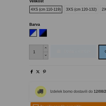
Velikost
4XS (cm 110-119)
3XS (cm 120-132)
2X
Barva
Rojal Modra-Bela
Rojal Modra-Črna
Dodaj v voziček
Izdelek bomo dostavili do
12/08/