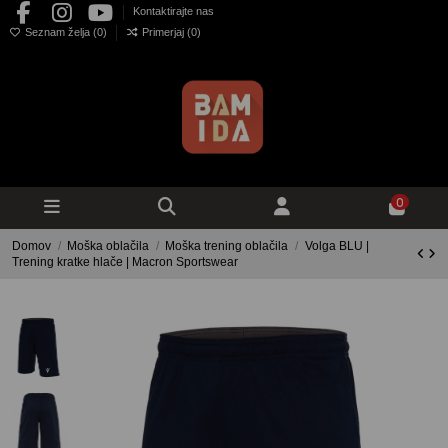
Kontaktirajte nas
Seznam želja (
0
)
Primerjaj (
0
)
0
Domov
Moška oblačila
Moška trening oblačila
Volga BLU |
Trening kratke hlače | Macron Sportswear