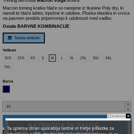
Trening bermuda
Macron Volga
Modra
Macron trening kratke hlače so narejene iz tkanine Poly dry, ki
naredi te hlače lahke, trpežne in udobne. Ploska elastika in vrvica
na pasnem predelu pripomorejo k udobnosti med vadbo.
Ostale BARVNE KOMBINACIJE
Tabela velikosti
Velikost
3XS
2XS
XS
S
M
L
XL
2XL
3XL
4XL
5XL
Barva
Modra
Ne prikazuj več
Dodaj v voziček
Ta spletna stran uporablja lastne in tretje piškotke za