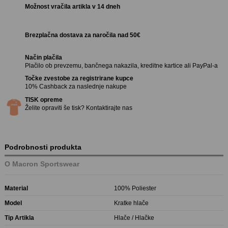
Možnost vračila artikla v 14 dneh
Brezplačna dostava za naročila nad 50€
Način plačila
Plačilo ob prevzemu, bančnega nakazila, kreditne kartice ali PayPal-a
Točke zvestobe za registrirane kupce
10% Cashback za naslednje nakupe
TISK opreme
Želite opraviti še tisk? Kontaktirajte nas
Podrobnosti produkta
O Macron Sportswear
Material
100% Poliester
Model
Kratke hlače
Tip Artikla
Hlače / Hlačke