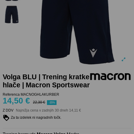
Volga BLU | Trening kratke
hlače | Macron Sportswear
Referenca
MACNOGHLAKURBER
14,50 €
22,30 €
-35%
Z DDV
Najnižja cena v zadnjih 30 dneh
14,11 €
Za ta izdelek ni nagradnih točk.