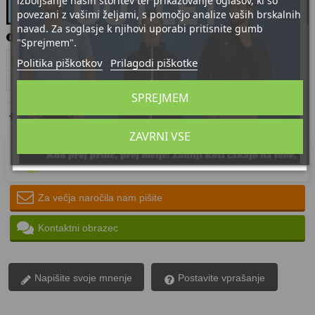
izboljšanje naših storitev ter prikazovanje oglasov, ki so
povezani z vašimi željami, s pomočjo analize vaših brskalnih
navad. Za soglasje k njihovi uporabi pritisnite gumb
Najmanjša količina naročila za izdelek je 10.
"Sprejmem".
Količina
Popust na enoto
Vi prihranite
Politika piškotkov
Prilagodi piškotke
10
35%
78,05 €
SPREJMEM
ZAVRNI VSE
Izdelek bomo dostavili do
20/08/2026
Za večja naročila nam pišite
Kontaktni obrazec
Napišite svoje mnenje
Postavite vprašanje