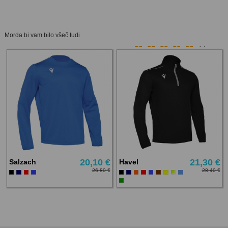
Morda bi vam bilo všeč tudi
(1)
20,10 €
21,30 €
Salzach
Havel
26,80 €
28,40 €