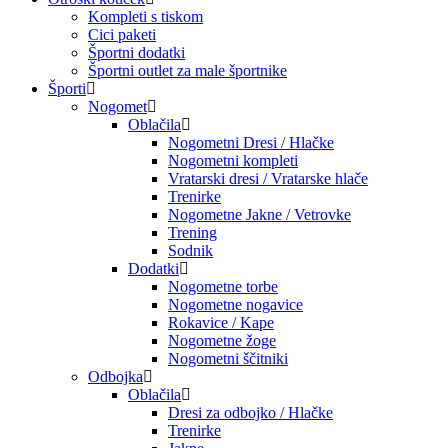
Kompleti s tiskom
Cici paketi
Športni dodatki
Športni outlet za male športnike
Športi
Nogomet
Oblačila
Nogometni Dresi / Hlačke
Nogometni kompleti
Vratarski dresi / Vratarske hlače
Trenirke
Nogometne Jakne / Vetrovke
Trening
Sodnik
Dodatki
Nogometne torbe
Nogometne nogavice
Rokavice / Kape
Nogometne žoge
Nogometni ščitniki
Odbojka
Oblačila
Dresi za odbojko / Hlačke
Trenirke