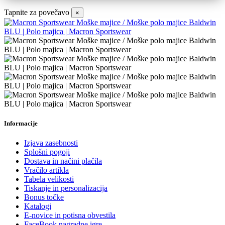
Tapnite za povečavo
×
Informacije
Izjava zasebnosti
Splošni pogoji
Dostava in načini plačila
Vračilo artikla
Tabela velikosti
Tiskanje in personalizacija
Bonus točke
Katalogi
E-novice in potisna obvestila
FaceBook nagradne igre