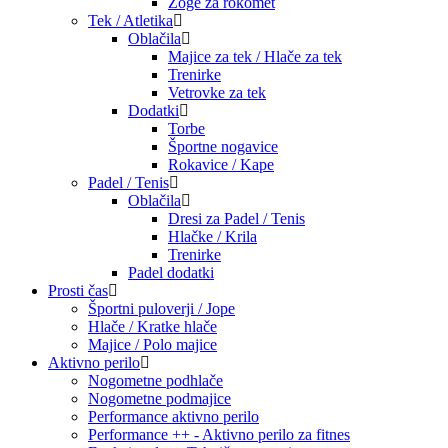
Žoge za rokomet
Tek / Atletika
Oblačila
Majice za tek / Hlače za tek
Trenirke
Vetrovke za tek
Dodatki
Torbe
Športne nogavice
Rokavice / Kape
Padel / Tenis
Oblačila
Dresi za Padel / Tenis
Hlačke / Krila
Trenirke
Padel dodatki
Prosti čas
Športni puloverji / Jope
Hlače / Kratke hlače
Majice / Polo majice
Aktivno perilo
Nogometne podhlače
Nogometne podmajice
Performance aktivno perilo
Performance ++ - Aktivno perilo za fitnes