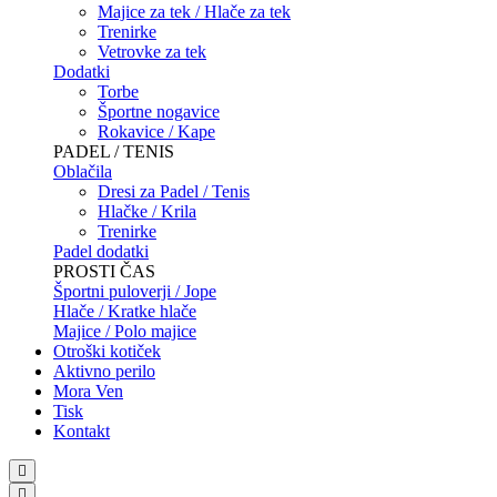
Majice za tek / Hlače za tek
Trenirke
Vetrovke za tek
Dodatki
Torbe
Športne nogavice
Rokavice / Kape
PADEL / TENIS
Oblačila
Dresi za Padel / Tenis
Hlačke / Krila
Trenirke
Padel dodatki
PROSTI ČAS
Športni puloverji / Jope
Hlače / Kratke hlače
Majice / Polo majice
Otroški kotiček
Aktivno perilo
Mora Ven
Tisk
Kontakt