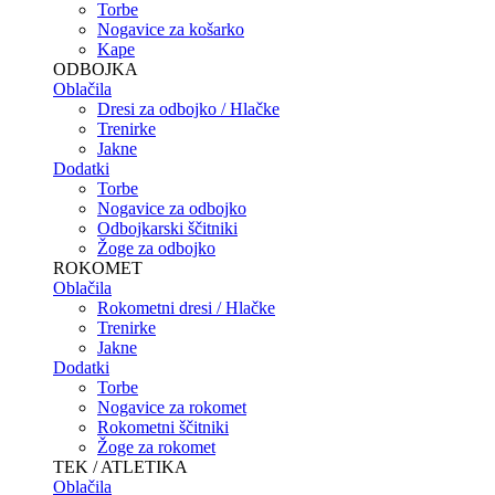
Torbe
Nogavice za košarko
Kape
ODBOJKA
Oblačila
Dresi za odbojko / Hlačke
Trenirke
Jakne
Dodatki
Torbe
Nogavice za odbojko
Odbojkarski ščitniki
Žoge za odbojko
ROKOMET
Oblačila
Rokometni dresi / Hlačke
Trenirke
Jakne
Dodatki
Torbe
Nogavice za rokomet
Rokometni ščitniki
Žoge za rokomet
TEK / ATLETIKA
Oblačila