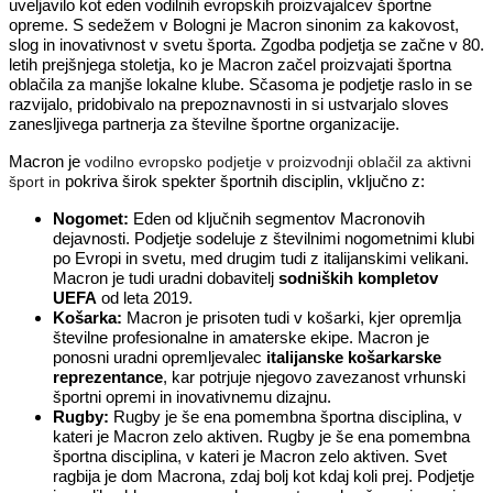
uveljavilo kot eden vodilnih evropskih proizvajalcev športne
opreme. S sedežem v Bologni je Macron sinonim za kakovost,
slog in inovativnost v svetu športa. Zgodba podjetja se začne v 80.
letih prejšnjega stoletja, ko je Macron začel proizvajati športna
oblačila za manjše lokalne klube. Sčasoma je podjetje raslo in se
razvijalo, pridobivalo na prepoznavnosti in si ustvarjalo sloves
zanesljivega partnerja za številne športne organizacije.
Macron je
vodilno evropsko podjetje v proizvodnji oblačil za aktivni
pokriva širok spekter športnih disciplin, vključno z:
šport in
Nogomet:
Eden od ključnih segmentov Macronovih
dejavnosti. Podjetje sodeluje z številnimi nogometnimi klubi
po Evropi in svetu, med drugim tudi z italijanskimi velikani.
Macron je tudi uradni dobavitelj
sodniških kompletov
UEFA
od leta 2019.
Košarka:
Macron je prisoten tudi v košarki, kjer opremlja
številne profesionalne in amaterske ekipe. Macron je
ponosni uradni opremljevalec
italijanske košarkarske
reprezentance
, kar potrjuje njegovo zavezanost vrhunski
športni opremi in inovativnemu dizajnu.
Rugby:
Rugby je še ena pomembna športna disciplina, v
kateri je Macron zelo aktiven. Rugby je še ena pomembna
športna disciplina, v kateri je Macron zelo aktiven. Svet
ragbija je dom Macrona, zdaj bolj kot kdaj koli prej. Podjetje