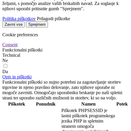
željami, s pomočjo analize vaših brskalnih navad. Za soglasje k
njihovi uporabi pritisnite gumb "Sprejmem".
Politika piškotkov
Prilagodi piškotke
Zavrni vse
Sprejmem
Cookie preferences
Consent
Funkcionalni piškotki
Technical
Ne
Da
Opis in piškotki
Funkcionalni piškotki so nujno potrebni za zagotavljanje storitev
trgovine in njeno pravilno delovanje, zato njihove uporabe ni
mogoče zavrniti. Omogočajo uporabniku brskanje po naši spletni
strani ter uporabo različnih možnosti in storitev, ki so na voljo.
Piškotek
Ponudnik
Namen
Potek
Piškotek PHPSESSID je
lastni piškotek programskega
jezika PHP in spletnim
stranem omogoča