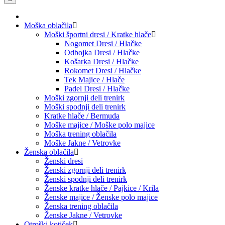
Moška oblačila
Moški športni dresi / Kratke hlače
Nogomet Dresi / Hlačke
Odbojka Dresi / Hlačke
Košarka Dresi / Hlačke
Rokomet Dresi / Hlačke
Tek Majice / Hlače
Padel Dresi / Hlačke
Moški zgornji deli trenirk
Moški spodnji deli trenirk
Kratke hlače / Bermuda
Moške majice / Moške polo majice
Moška trening oblačila
Moške Jakne / Vetrovke
Ženska oblačila
Ženski dresi
Ženski zgornji deli trenirk
Ženski spodnji deli trenirk
Ženske kratke hlače / Pajkice / Krila
Ženske majice / Ženske polo majice
Ženska trening oblačila
Ženske Jakne / Vetrovke
Otroški kotiček