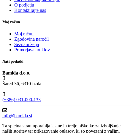
O podjetju
Kontaktirajte nas
Moj račun
Moj račun
Zgodovina naročil
Seznam želja
Primerjava artiklov
Naši podatki
Bamida d.o.o.
Šared 36, 6310 Izola
(+386) 031-000-133
info@bamida.si
Ta spletna stran uporablja lastne in tretje piškotke za izboljšanje
naših storitev ter prikazovanje oglasov, ki so povezani z vašimi