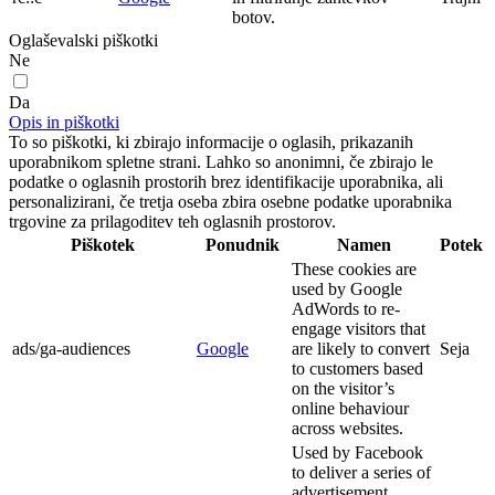
botov.
Oglaševalski piškotki
Ne
Da
Opis in piškotki
To so piškotki, ki zbirajo informacije o oglasih, prikazanih
uporabnikom spletne strani. Lahko so anonimni, če zbirajo le
podatke o oglasnih prostorih brez identifikacije uporabnika, ali
personalizirani, če tretja oseba zbira osebne podatke uporabnika
trgovine za prilagoditev teh oglasnih prostorov.
Piškotek
Ponudnik
Namen
Potek
These cookies are
used by Google
AdWords to re-
engage visitors that
ads/ga-audiences
Google
are likely to convert
Seja
to customers based
on the visitor’s
online behaviour
across websites.
Used by Facebook
to deliver a series of
advertisement