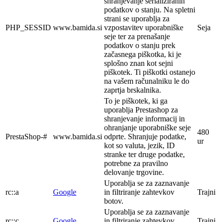
shranjevanje serializiranih
podatkov o stanju. Na spletni
strani se uporablja za
PHP_SESSID
www.bamida.si
vzpostavitev uporabniške
Seja
seje ter za prenašanje
podatkov o stanju prek
začasnega piškotka, ki je
splošno znan kot sejni
piškotek. Ti piškotki ostanejo
na vašem računalniku le do
zaprtja brskalnika.
To je piškotek, ki ga
uporablja Prestashop za
shranjevanje informacij in
ohranjanje uporabniške seje
480
PrestaShop-#
www.bamida.si
odprte. Shranjuje podatke,
ur
kot so valuta, jezik, ID
stranke ter druge podatke,
potrebne za pravilno
delovanje trgovine.
Uporablja se za zaznavanje
rc::a
Google
in filtriranje zahtevkov
Trajni
botov.
Uporablja se za zaznavanje
rc::c
Google
in filtriranje zahtevkov
Trajni