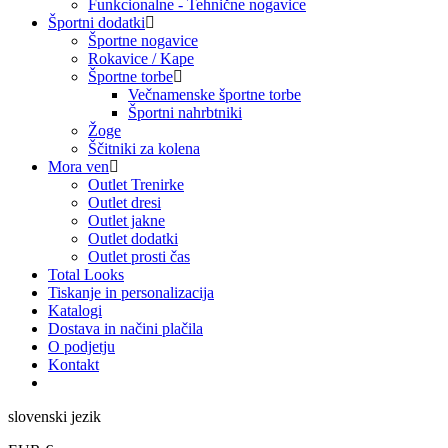
Funkcionalne - Tehnične nogavice
Športni dodatki
Športne nogavice
Rokavice / Kape
Športne torbe
Večnamenske športne torbe
Športni nahrbtniki
Žoge
Ščitniki za kolena
Mora ven
Outlet Trenirke
Outlet dresi
Outlet jakne
Outlet dodatki
Outlet prosti čas
Total Looks
Tiskanje in personalizacija
Katalogi
Dostava in načini plačila
O podjetju
Kontakt
slovenski jezik