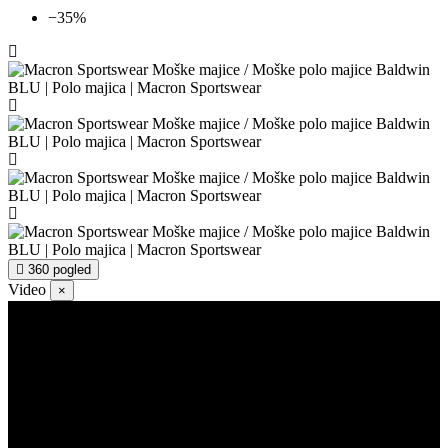
−35%
360 pogled
Video
×