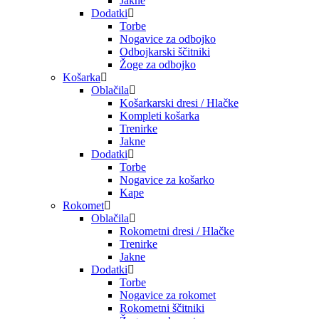
Jakne
Dodatki
Torbe
Nogavice za odbojko
Odbojkarski ščitniki
Žoge za odbojko
Košarka
Oblačila
Košarkarski dresi / Hlačke
Kompleti košarka
Trenirke
Jakne
Dodatki
Torbe
Nogavice za košarko
Kape
Rokomet
Oblačila
Rokometni dresi / Hlačke
Trenirke
Jakne
Dodatki
Torbe
Nogavice za rokomet
Rokometni ščitniki