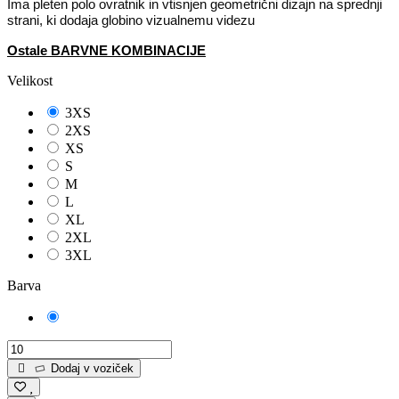
Ima pleten polo ovratnik in vtisnjen geometrični dizajn na sprednji
strani, ki dodaja globino vizualnemu videzu
Ostale BARVNE KOMBINACIJE
Velikost
3XS
2XS
XS
S
M
L
XL
2XL
3XL
Barva
Modra
Dodaj v voziček