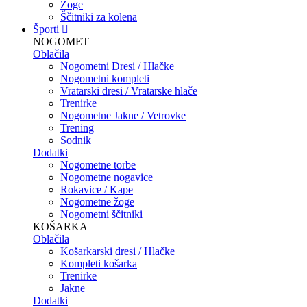
Žoge
Ščitniki za kolena
Športi
NOGOMET
Oblačila
Nogometni Dresi / Hlačke
Nogometni kompleti
Vratarski dresi / Vratarske hlače
Trenirke
Nogometne Jakne / Vetrovke
Trening
Sodnik
Dodatki
Nogometne torbe
Nogometne nogavice
Rokavice / Kape
Nogometne žoge
Nogometni ščitniki
KOŠARKA
Oblačila
Košarkarski dresi / Hlačke
Kompleti košarka
Trenirke
Jakne
Dodatki