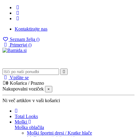
Kontaktirajte nas
Seznam želja (
)
Primerjaj (
)
Vpišite se
0
Košarica
/
Prazno
Nakupovalni voziček
×
Ni več artiklov v vaši košarici
Total Looks
Moški
Moška oblačila
Moški športni dresi / Kratke hlače