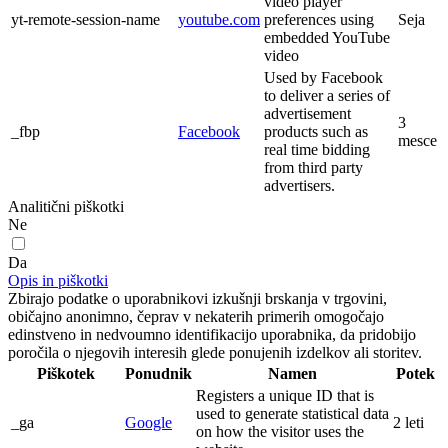
video player
yt-remote-session-name
youtube.com
preferences using
Seja
embedded YouTube
video
Used by Facebook
to deliver a series of
advertisement
3
_fbp
Facebook
products such as
mesce
real time bidding
from third party
advertisers.
Analitični piškotki
Ne
Da
Opis in piškotki
Zbirajo podatke o uporabnikovi izkušnji brskanja v trgovini,
običajno anonimno, čeprav v nekaterih primerih omogočajo
edinstveno in nedvoumno identifikacijo uporabnika, da pridobijo
poročila o njegovih interesih glede ponujenih izdelkov ali storitev.
Piškotek
Ponudnik
Namen
Potek
Registers a unique ID that is
used to generate statistical data
_ga
Google
2 leti
on how the visitor uses the