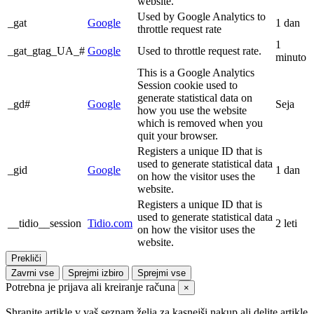
website.
Used by Google Analytics to
_gat
Google
1 dan
throttle request rate
1
_gat_gtag_UA_#
Google
Used to throttle request rate.
minuto
This is a Google Analytics
Session cookie used to
generate statistical data on
_gd#
Google
Seja
how you use the website
which is removed when you
quit your browser.
Registers a unique ID that is
used to generate statistical data
_gid
Google
1 dan
on how the visitor uses the
website.
Registers a unique ID that is
used to generate statistical data
__tidio__session
Tidio.com
2 leti
on how the visitor uses the
website.
Prekliči
Zavrni vse
Sprejmi izbiro
Sprejmi vse
Potrebna je prijava ali kreiranje računa
×
Shranite artikle v vaš seznam želja za kasnejši nakup ali delite artikle