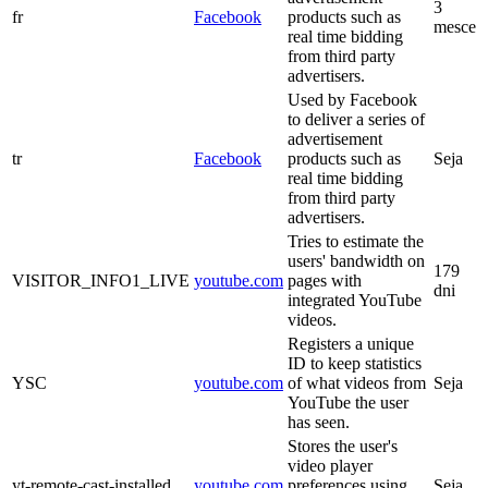
3
fr
Facebook
products such as
mesce
real time bidding
from third party
advertisers.
Used by Facebook
to deliver a series of
advertisement
tr
Facebook
products such as
Seja
real time bidding
from third party
advertisers.
Tries to estimate the
users' bandwidth on
179
VISITOR_INFO1_LIVE
youtube.com
pages with
dni
integrated YouTube
videos.
Registers a unique
ID to keep statistics
YSC
youtube.com
of what videos from
Seja
YouTube the user
has seen.
Stores the user's
video player
yt-remote-cast-installed
youtube.com
preferences using
Seja