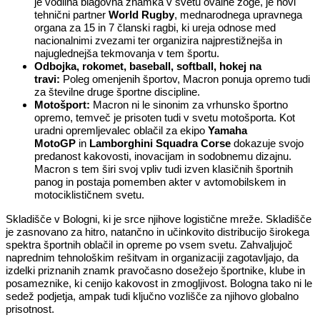
je vodilna blagovna znamka v svetu ovalne žoge, je novi
tehnični partner
World Rugby
, mednarodnega upravnega
organa za 15 in 7 članski ragbi, ki ureja odnose med
nacionalnimi zvezami ter organizira najprestižnejša in
najuglednejša tekmovanja v tem športu.
Odbojka, rokomet, baseball, softball, hokej na
travi:
Poleg omenjenih športov, Macron ponuja opremo tudi
za številne druge športne discipline.
Motošport:
Macron ni le sinonim za vrhunsko športno
opremo, temveč je prisoten tudi v svetu motošporta. Kot
uradni opremljevalec oblačil za ekipo
Yamaha
MotoGP
in
Lamborghini Squadra Corse
dokazuje svojo
predanost kakovosti, inovacijam in sodobnemu dizajnu.
Macron s tem širi svoj vpliv tudi izven klasičnih športnih
panog in postaja pomemben akter v avtomobilskem in
motociklističnem svetu.
Skladišče v Bologni, ki je srce njihove logistične mreže. Skladišče
je zasnovano za hitro, natančno in učinkovito distribucijo širokega
spektra športnih oblačil in opreme po vsem svetu. Zahvaljujoč
naprednim tehnološkim rešitvam in organizaciji zagotavljajo, da
izdelki priznanih znamk pravočasno dosežejo športnike, klube in
posameznike, ki cenijo kakovost in zmogljivost. Bologna tako ni le
sedež podjetja, ampak tudi ključno vozlišče za njihovo globalno
prisotnost.