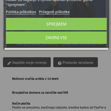
"Sprejmem".
Politika piškotkov
Prilagodi piškotke
Izdelek bomo dostavili do
11/08/2026
SPREJMEM
Za večja naročila nam pišite
ZAVRNI VSE
Kontaktni obrazec
Napišite svoje mnenje
Postavite vprašanje
Možnost vračila artikla v 14 dneh
Brezplačna dostava za naročila nad 50€
Način plačila
Plačilo ob prevzemu, bančnega nakazila, kreditne kartice ali PayPal-a