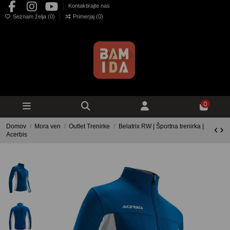
Kontaktirajte nas
Seznam želja (
0
)
Primerjaj (
0
)
0
Domov
Mora ven
Outlet Trenirke
Belatrix RW | Športna trenirka |
Acerbis