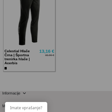
13,16 €
Celestial Hlače
Črna | Športna
32,90 €
trenirka hlače |
Acerbis
Informacije
Moj račun
Imate vprašanje?