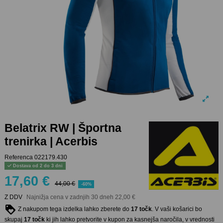
Belatrix RW | Športna
trenirka | Acerbis
Referenca
022179.430
Dostava od 2 do 3 dni
17,60 €
44,00 €
-60%
Z DDV
Najnižja cena v zadnjih 30 dneh
22,00 €
Z nakupom tega izdelka lahko zberete do
17
točk
. V vaši košarici bo
skupaj
17
točk
ki jih lahko pretvorite v kupon za kasnejša naročila, v vrednosti