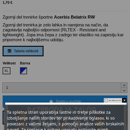
1,70 €
.
Zgornji del trenirke športne
Acerbis Belatrix RW
Zgornji del trenirka je zelo lahka in narejena na način, da
zagotavlja najboljšo odpornost (RLTEX - Resistant and
lightweight). Jopa ima žepa z zadrgo ter elastiko na zapestju kar
pripomore k najboljšemu udobju.
Tabela velikosti
Velikost
Barva
Rojal Modra-Bela
XL
Ne prikazuj več
Dodaj v voziček
Ta spletna stran uporablja lastne in tretje piškotke za
izboljšanje naših storitev ter prikazovanje oglasov, ki so
povezani z vašimi željami, s pomočjo analize vaših brskalnih
navad. Za soglasje k njihovi uporabi pritisnite gumb