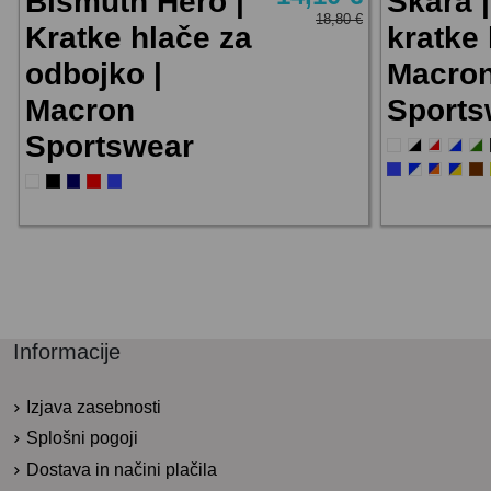
Bismuth Hero |
Skara 
18,80 €
Kratke hlače za
kratke 
odbojko |
Macro
Macron
Sports
Sportswear
Informacije
Izjava zasebnosti
Splošni pogoji
Dostava in načini plačila