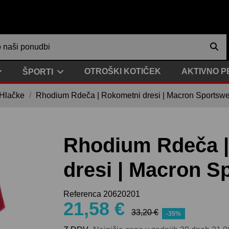
OTROŠKI KOTIČEK
AKTIVNO P
ŠPORTI
 Hlačke
Rhodium Rdeča | Rokometni dresi | Macron Sportsw
Rhodium Rdeča |
dresi | Macron S
Referenca
20620201
21,58 €
33,20 €
-35%