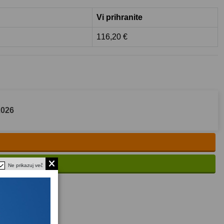
Vi prihranite
116,20 €
2026
Ne prikazuj več
ašanje