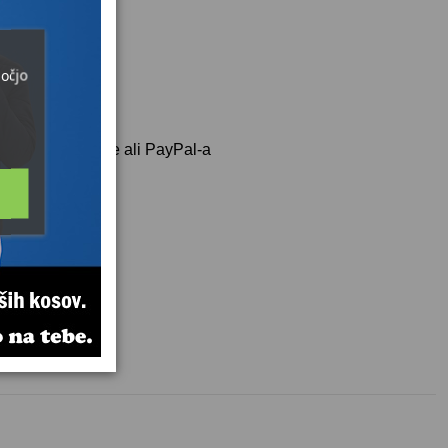
močjo
50€
 kreditne kartice ali PayPal-a