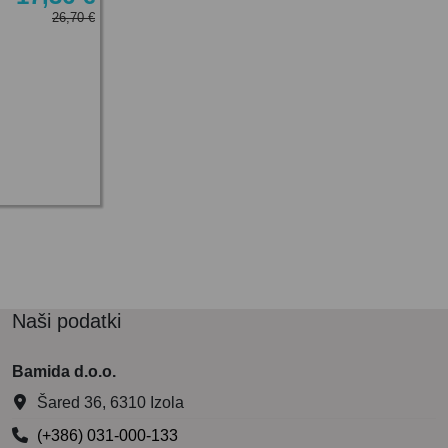
26,70 €
Naši podatki
Bamida d.o.o.
Šared 36, 6310 Izola
(+386) 031-000-133