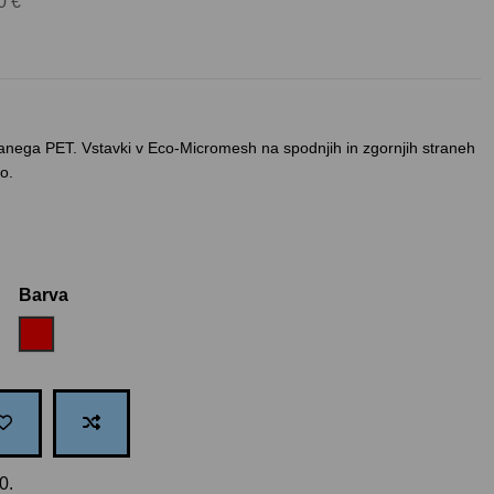
0 €
iranega PET. Vstavki v Eco-Micromesh na spodnjih in zgornjih straneh
o.
Barva
Rdeča
0.