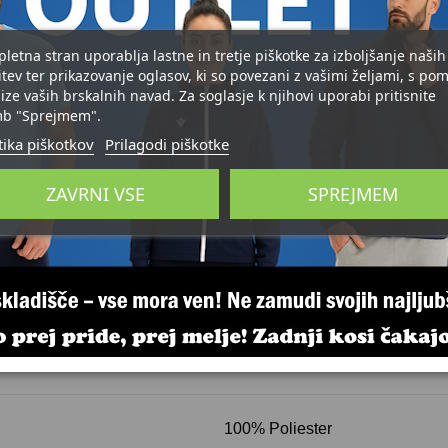
Možnost vračila artikla v 14 dneh
pletna stran uporablja lastne in tretje piškotke za izboljšanje naših
itev ter prikazovanje oglasov, ki so povezani z vašimi željami, s po
Brezplačna dostava za naročila nad 
ize vaših brskalnih navad. Za soglasje k njihovi uporabi pritisnite
b "Sprejmem".
Način plačila
tika piškotkov
Prilagodi piškotke
Plačilo ob prevzemu, bančnega nakazila,
Točke zvestobe za registrirane kupce
ZAVRNI VSE
SPREJMEM
10% Cashback za naslednje nakupe
TISK opreme
Želite opraviti še tisk? Kontaktirajte nas
100% Poliester