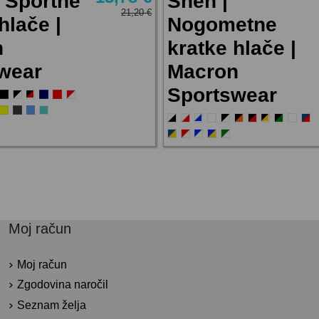
| Športne
Shen |
21,20 €
hlače |
Nogometne
n
kratke hlače |
wear
Macron
Sportswear
Moj račun
Moj račun
Zgodovina naročil
Seznam želja