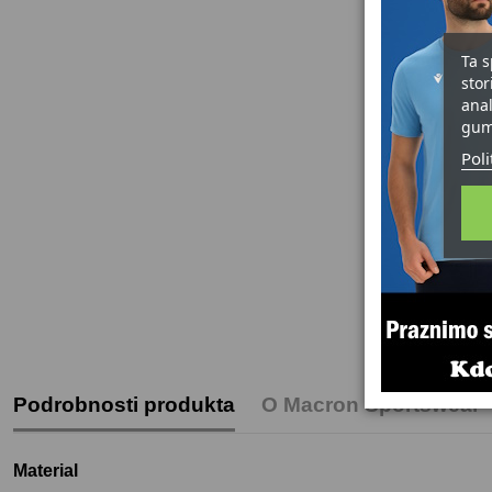
Ta s
stor
anal
gum
Poli
Podrobnosti produkta
O Macron Sportswear
Material