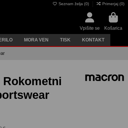
Seznam želja (
0
)
Primerjaj (
0
)
Vpišite se
Košarica
ERILO
MORA VEN
TISK
KONTAKT
ear
 Rokometni
portswear