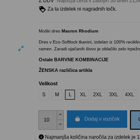
Z DDV
Najnižja cena v zadnjih 30 dneh
21,0
Za ta izdelek ni nagradnih točk.
Moški dres
Macron Rhodium
Dres v Eco-Softlock tkanini, izdelan iz 100% recikl
ramen. Zaradi ojačanih šivov je oblačilo zelo trpežn
Ostale BARVNE KOMBINACIJE
ŽENSKA različica artikla
Velikost
S
M
L
XL
2XL
3XL
4XL
Dodaj v voziček
Najmanjša količina naročila za izdelek je 1