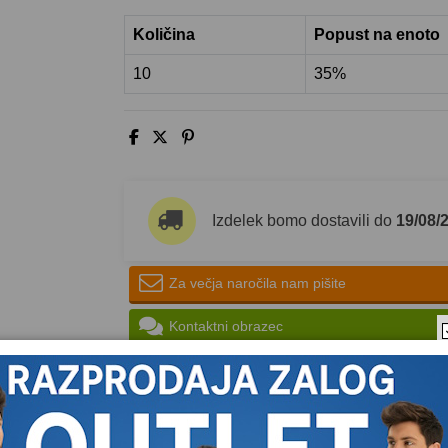
Količina
Popust na enoto
10
35%
Izdelek bomo dostavili do
19/08/
Za večja naročila nam pišite
Kontaktni obrazec
Napišite svoje mnenje
Postavite vpr