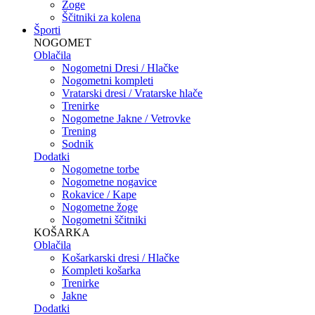
Žoge
Ščitniki za kolena
Športi
NOGOMET
Oblačila
Nogometni Dresi / Hlačke
Nogometni kompleti
Vratarski dresi / Vratarske hlače
Trenirke
Nogometne Jakne / Vetrovke
Trening
Sodnik
Dodatki
Nogometne torbe
Nogometne nogavice
Rokavice / Kape
Nogometne žoge
Nogometni ščitniki
KOŠARKA
Oblačila
Košarkarski dresi / Hlačke
Kompleti košarka
Trenirke
Jakne
Dodatki