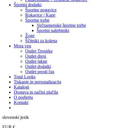
Športni dodatki
Športne nogavice
Rokavice / Kape
Športne torbe
Večnamenske športne torbe
Športni nahrbtniki
Žoge
Ščitniki za kolena
Mora ven
Outlet Trenirke
Outlet dresi
Outlet jakne
Outlet dodatki
Outlet prosti čas
Total Looks
Tiskanje in personalizacija
Katalogi
Dostava in načini plačila
O podjetju
Kontakt
slovenski jezik
EUR €