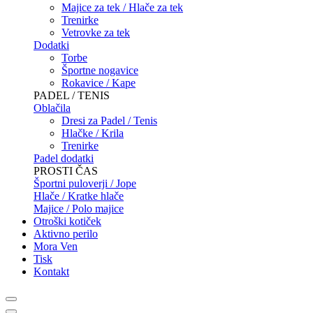
Majice za tek / Hlače za tek
Trenirke
Vetrovke za tek
Dodatki
Torbe
Športne nogavice
Rokavice / Kape
PADEL / TENIS
Oblačila
Dresi za Padel / Tenis
Hlačke / Krila
Trenirke
Padel dodatki
PROSTI ČAS
Športni puloverji / Jope
Hlače / Kratke hlače
Majice / Polo majice
Otroški kotiček
Aktivno perilo
Mora Ven
Tisk
Kontakt