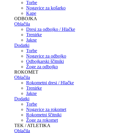
Torbe
Nogavice za košarko
Kape
ODBOJKA
Oblačila
Dresi za odbojko / Hlačke
Trenirke
Jakne
Dodatki
Torbe
Nogavice za odbojko
Odbojkarski ščitniki
Žoge za odbojko
ROKOMET
Oblačila
Rokometni dresi / Hlačke
Trenirke
Jakne
Dodatki
Torbe
Nogavice za rokomet
Rokometni ščitniki
Žoge za rokomet
TEK / ATLETIKA
Oblačila