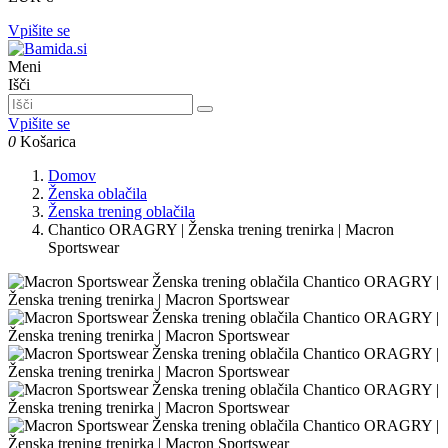
Vpišite se
Meni
Išči
Vpišite se
0
Košarica
Domov
Ženska oblačila
Ženska trening oblačila
Chantico ORAGRY | Ženska trening trenirka | Macron
Sportswear