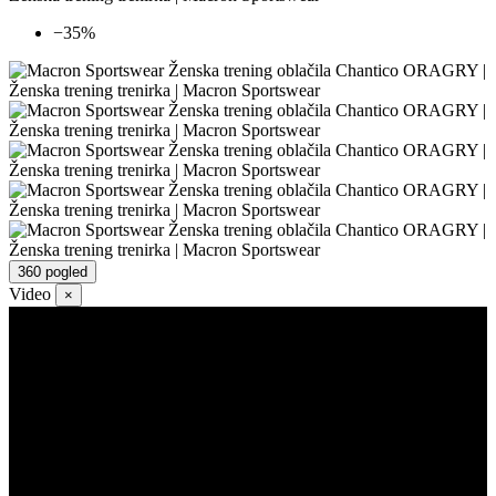
−35%
360 pogled
Video
×