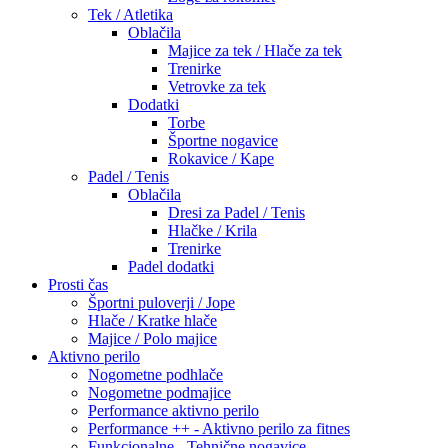
Tek / Atletika
Oblačila
Majice za tek / Hlače za tek
Trenirke
Vetrovke za tek
Dodatki
Torbe
Športne nogavice
Rokavice / Kape
Padel / Tenis
Oblačila
Dresi za Padel / Tenis
Hlačke / Krila
Trenirke
Padel dodatki
Prosti čas
Športni puloverji / Jope
Hlače / Kratke hlače
Majice / Polo majice
Aktivno perilo
Nogometne podhlače
Nogometne podmajice
Performance aktivno perilo
Performance ++ - Aktivno perilo za fitnes
Funkcionalne - Tehnične nogavice