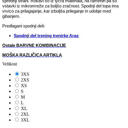
sprednji strani. Rokavi so iz lycra materiala, na ramenih pa so
vstavki iz mikromreže za boljšo zračnost. Spodnji del topa ima
vrvico za prilagajanje, kar izboljša prileganje in udobje med
gibanjem.
Predlagani spodnji deli:
Spodnji del trening trenirke Aras
Ostale BARVNE KOMBINACIJE
MOŠKA RAZLIČICA ARTIKLA
Velikost
3XS
2XS
XS
S
M
L
XL
2XL
3XL