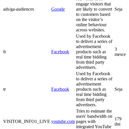
engage visitors that
ads/ga-audiences
Google
are likely to convert
Seja
to customers based
on the visitor’s
online behaviour
across websites.
Used by Facebook
to deliver a series of
advertisement
3
fr
Facebook
products such as
mesce
real time bidding
from third party
advertisers.
Used by Facebook
to deliver a series of
advertisement
tr
Facebook
products such as
Seja
real time bidding
from third party
advertisers.
Tries to estimate the
users' bandwidth on
179
VISITOR_INFO1_LIVE
youtube.com
pages with
dni
integrated YouTube