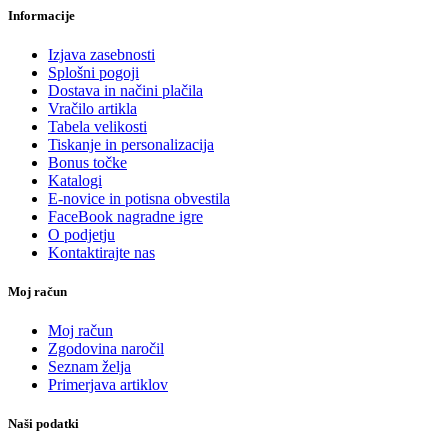
Informacije
Izjava zasebnosti
Splošni pogoji
Dostava in načini plačila
Vračilo artikla
Tabela velikosti
Tiskanje in personalizacija
Bonus točke
Katalogi
E-novice in potisna obvestila
FaceBook nagradne igre
O podjetju
Kontaktirajte nas
Moj račun
Moj račun
Zgodovina naročil
Seznam želja
Primerjava artiklov
Naši podatki