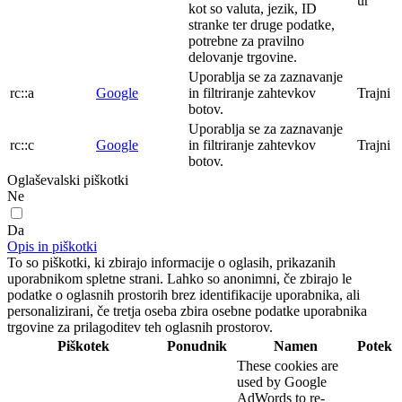
ur
kot so valuta, jezik, ID
stranke ter druge podatke,
potrebne za pravilno
delovanje trgovine.
Uporablja se za zaznavanje
rc::a
Google
in filtriranje zahtevkov
Trajni
botov.
Uporablja se za zaznavanje
rc::c
Google
in filtriranje zahtevkov
Trajni
botov.
Oglaševalski piškotki
Ne
Da
Opis in piškotki
To so piškotki, ki zbirajo informacije o oglasih, prikazanih
uporabnikom spletne strani. Lahko so anonimni, če zbirajo le
podatke o oglasnih prostorih brez identifikacije uporabnika, ali
personalizirani, če tretja oseba zbira osebne podatke uporabnika
trgovine za prilagoditev teh oglasnih prostorov.
Piškotek
Ponudnik
Namen
Potek
These cookies are
used by Google
AdWords to re-