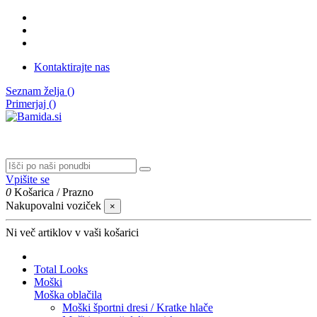
Kontaktirajte nas
Seznam želja (
)
Primerjaj (
)
Vpišite se
0
Košarica
/
Prazno
Nakupovalni voziček
×
Ni več artiklov v vaši košarici
Total Looks
Moški
Moška oblačila
Moški športni dresi / Kratke hlače