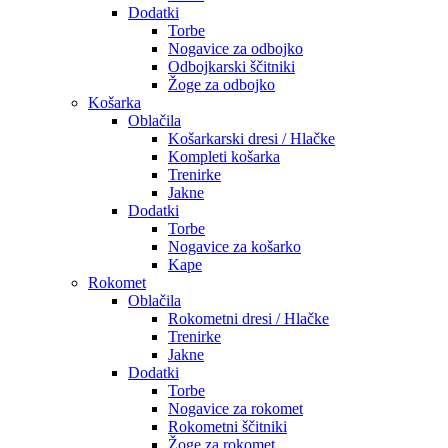
Dodatki
Torbe
Nogavice za odbojko
Odbojkarski ščitniki
Žoge za odbojko
Košarka
Oblačila
Košarkarski dresi / Hlačke
Kompleti košarka
Trenirke
Jakne
Dodatki
Torbe
Nogavice za košarko
Kape
Rokomet
Oblačila
Rokometni dresi / Hlačke
Trenirke
Jakne
Dodatki
Torbe
Nogavice za rokomet
Rokometni ščitniki
Žoge za rokomet