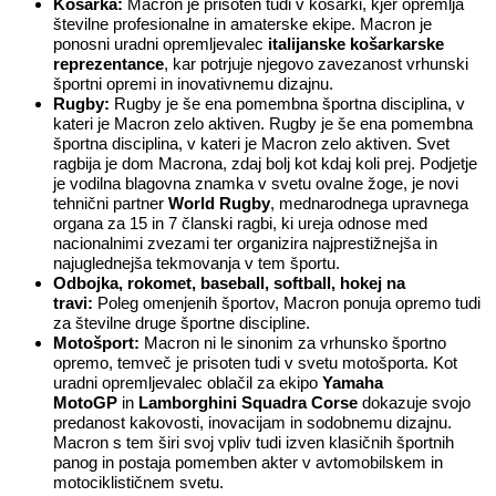
Košarka:
Macron je prisoten tudi v košarki, kjer opremlja
številne profesionalne in amaterske ekipe. Macron je
ponosni uradni opremljevalec
italijanske košarkarske
reprezentance
, kar potrjuje njegovo zavezanost vrhunski
športni opremi in inovativnemu dizajnu.
Rugby:
Rugby je še ena pomembna športna disciplina, v
kateri je Macron zelo aktiven. Rugby je še ena pomembna
športna disciplina, v kateri je Macron zelo aktiven. Svet
ragbija je dom Macrona, zdaj bolj kot kdaj koli prej. Podjetje
je vodilna blagovna znamka v svetu ovalne žoge, je novi
tehnični partner
World Rugby
, mednarodnega upravnega
organa za 15 in 7 članski ragbi, ki ureja odnose med
nacionalnimi zvezami ter organizira najprestižnejša in
najuglednejša tekmovanja v tem športu.
Odbojka, rokomet, baseball, softball, hokej na
travi:
Poleg omenjenih športov, Macron ponuja opremo tudi
za številne druge športne discipline.
Motošport:
Macron ni le sinonim za vrhunsko športno
opremo, temveč je prisoten tudi v svetu motošporta. Kot
uradni opremljevalec oblačil za ekipo
Yamaha
MotoGP
in
Lamborghini Squadra Corse
dokazuje svojo
predanost kakovosti, inovacijam in sodobnemu dizajnu.
Macron s tem širi svoj vpliv tudi izven klasičnih športnih
panog in postaja pomemben akter v avtomobilskem in
motociklističnem svetu.