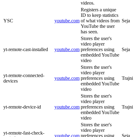
videos.
Registers a unique
ID to keep statistics
YSC
youtube.com
of what videos from
Seja
YouTube the user
has seen.
Stores the user's
video player
yt-remote-cast-installed
youtube.com
preferences using
Seja
embedded YouTube
video
Stores the user's
video player
yt-remote-connected-
youtube.com
preferences using
Trajni
devices
embedded YouTube
video
Stores the user's
video player
yt-remote-device-id
youtube.com
preferences using
Trajni
embedded YouTube
video
Stores the user's
video player
yt-remote-fast-check-
youtube.com
preferences using
Seja