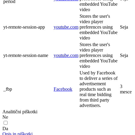
period
embedded YouTube
video
Stores the user's
video player
yt-remote-session-app
youtube.com
preferences using
Seja
embedded YouTube
video
Stores the user's
video player
yt-remote-session-name
youtube.com
preferences using
Seja
embedded YouTube
video
Used by Facebook
to deliver a series of
advertisement
3
_fbp
Facebook
products such as
mesce
real time bidding
from third party
advertisers.
Analitični piškotki
Ne
Da
Opis in piškotki